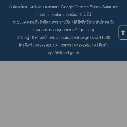
เว็บไซต์นี้แสดงผลได้ดีบนเบราเซอร์
Google Chrome
Firefox
Safari
และ
Internet Explorer
เวอร์ชั่น 10 ขึ้นไป
© 2559 สงวนลิขสิทธิ์ตามพระราชบัญญัติลิขสิทธิ์โดย สำนักงานสิ่ง
แวดล้อมและควบคุมมลพิษที่ 9 (อุดรธานี)
319 หมู่ 10 ตำบลบ้านจั่น อำเภอเมือง จังหวัดอุดรธานี 41000
โทรศัพท์ :
042-292818
| โทรสาร : 042-292819 | อีเมล์ :
epo09@pcd.go.th