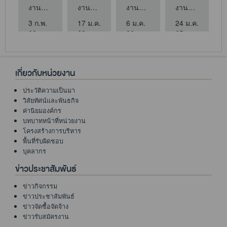
งาน
งาน
งาน
งาน
ประมาณ
ปี
ปี
ปี
ปี
สำนักงาน
สำนักงาน
สำนักงาน
สำนักงาน
2569
2568
2566
2565
.
3 ก.พ.
17 ม.ค.
6 ม.ค.
24 ม.ค.
สีเขียว
สีเขียว
สีเขียว
สีเขียว
69
68
66
65
ระมาณ
ปี 2569
ปี 2568
ปี 2566
ปี 2565
เกี่ยวกับหน่วยงาน
ประวัติความเป็นมา
วิสัยทัศน์และพันธกิจ
ค่านิยมองค์กร
บทบาทหน้าที่หน่วยงาน
โครงสร้างการบริหาร
พื้นที่รับผิดชอบ
บุคลากร
ข่าวประชาสัมพันธ์
ข่าวกิจกรรม
ข่าวประชาสัมพันธ์
ข่าวจัดซื้อจัดจ้าง
ข่าวรับสมัครงาน