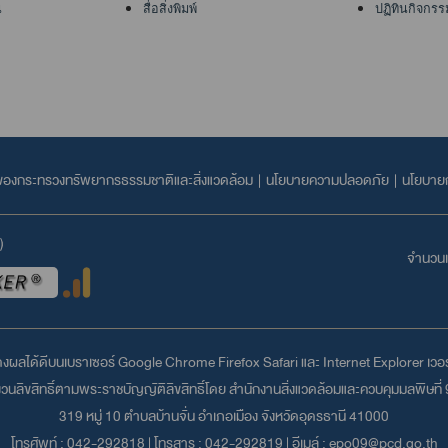
น
สื่อสิ่งพิมพ์
ปฏิทินกิจกรร
ลของกระทรวงทรัพยากรธรรมชาติและสิ่งแวดล้อม
|
นโยบายความปลอดภัย
|
นโยบายก
)
จำนวนเข
สดงผลได้ดีบนเบราเซอร์
Google Chrome
Firefox
Safari
และ
Internet Explorer
เวอร์
นลิขสิทธิ์ตามพระราชบัญญัติลิขสิทธิ์โดย สำนักงานสิ่งแวดล้อมและควบคุมมลพิษที่ 9
319 หมู่ 10 ตำบลบ้านจั่น อำเภอเมือง จังหวัดอุดรธานี 41000
โทรศัพท์ :
042-292818
| โทรสาร : 042-292819 | อีเมล์ :
epo09@pcd.go.th